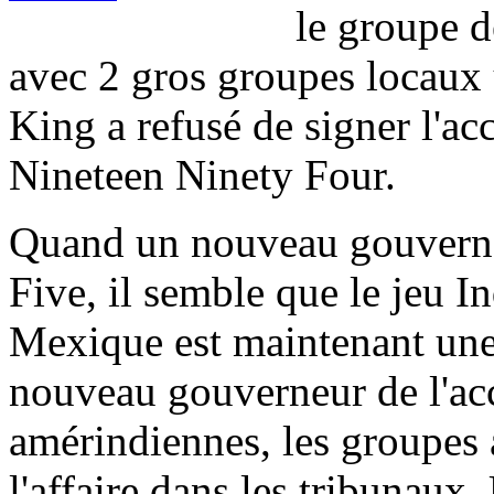
le groupe d
avec 2 gros groupes locaux 
King a refusé de signer l'acc
Nineteen Ninety Four.
Quand un nouveau gouverne
Five, il semble que le jeu 
Mexique est maintenant une
nouveau gouverneur de l'acc
amérindiennes, les groupes a
l'affaire dans les tribunaux