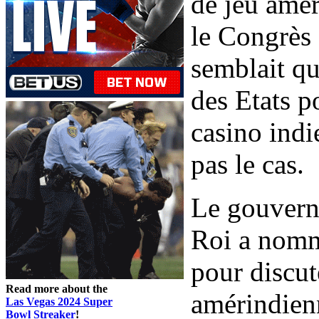
de jeu amer
le Congrès 
semblait q
des Etats p
casino indi
pas le cas.
Le gouver
Roi a nomm
pour discut
Read more about the
amérindien
Las Vegas 2024 Super
Bowl Streaker
!